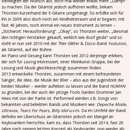
Beteiligten der Wunsch auf, doch mal wieder etwas mehr „Dampf“
zu machen. Da der Gitarrist jedoch aufhören wollte, bekam
Thorsten kurzerhand die E-Gitarre umgehängt. So erfüllte sich für
ihn in 2009 also doch noch ein Kindheitstraum und er begann, mit
fast 40 Jahren, noch einmal ein neues Instrument zu lernen –
„Stichwort: Herausforderung“. „Okay“, so Thorsten weiter, „diesmal
den richtigen Verstärker gekauft, wirklich wie doof geübt“ und so
steht er nun seit 2010 mit der 70er-Glitter & Disco-Band
Yvolution
,
als Gitarrist, auf der Bühne.
An Piano und Gesang kann Thorsten seit 2012 derjenige erleben,
der sich für
Lesing
interessiert, einer Kleinkunst-Gruppe, bei der
Lesung und Musik gleichberechtigt zusammen finden.
2013 entwickelte Thorsten, zusammen mit einem befreundeten
Sänger, die Idee, die Musik der 80er – also aus der Jugendzeit der
beiden Musiker – wieder aufleben zu lassen und die Band
HUMAN
zu gründen, bei der auch der jetzige Fools Garden Drummer Jan
Hees mit von der Partie ist. Performed werden z.B. Songs von
bekannten und beliebten Bands und Musikern wie:
Depeche Mode
,
Ultravox
,
Tears For Fears
,
Billy Idol
u.v.m. Da im Umfeld der Band
definitiv ein Überschuss an Gitarristen jedoch ein Mangel an
Keyboardern herrschte, kam es, dass Thorsten seit 2014, fast 20
Jahre nach seinem letzten Konzert als Keyboarder, nun wieder als