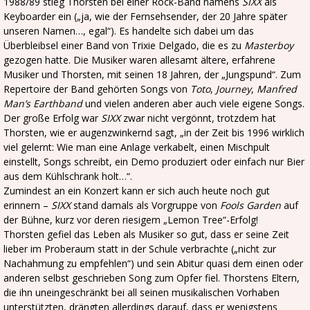
1988/89 stieg Thorsten bei einer Rock-Band namens
SIXX
als
Keyboarder ein („ja, wie der Fernsehsender, der 20 Jahre später
unseren Namen…, egal“). Es handelte sich dabei um das
Überbleibsel einer Band von Trixie Delgado, die es zu
Masterboy
gezogen hatte. Die Musiker waren allesamt ältere, erfahrene
Musiker und Thorsten, mit seinen 18 Jahren, der „Jungspund“. Zum
Repertoire der Band gehörten Songs von
Toto
,
Journey
,
Manfred
Man’s Earthband
und vielen anderen aber auch viele eigene Songs.
Der große Erfolg war
SIXX
zwar nicht vergönnt, trotzdem hat
Thorsten, wie er augenzwinkernd sagt, „in der Zeit bis 1996 wirklich
viel gelernt: Wie man eine Anlage verkabelt, einen Mischpult
einstellt, Songs schreibt, ein Demo produziert oder einfach nur Bier
aus dem Kühlschrank holt…“.
Zumindest an ein Konzert kann er sich auch heute noch gut
erinnern –
SIXX
stand damals als Vorgruppe von
Fools Garden
auf
der Bühne, kurz vor deren riesigem „Lemon Tree“-Erfolg!
Thorsten gefiel das Leben als Musiker so gut, dass er seine Zeit
lieber im Proberaum statt in der Schule verbrachte („nicht zur
Nachahmung zu empfehlen“) und sein Abitur quasi dem einen oder
anderen selbst geschrieben Song zum Opfer fiel. Thorstens Eltern,
die ihn uneingeschränkt bei all seinen musikalischen Vorhaben
unterstützten, drängten allerdings darauf, dass er wenigstens