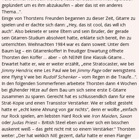
geplündert um es ihm abzukaufen – aber das ist ein anderes
Thema…“.
Einige von Thorstens Freunden begannen zu dieser Zeit, Gitarre zu
spielen und er dachte sich dann: „Hey, das ist cool, das will ich
auch“. Also bekniete er seine Eltern und sein Bruder, der gerade
sein Gitarren-Studium absolviert hatte, erklärte sich bereit, ihn zu
unterrichten. Weihnachten 1984 war es dann soweit: Unter dem
Baum lag – ein Gitarrenkoffer! In freudiger Erwartung öffnete
Thorsten den Koffer … aber – oh NEIN!!! Eine Klassik-Gitarre…
Erwartet hatte er, wie er weiter erzählt, „eine Stratocaster, wie bei
Jimmy Hendrix
; eine Les Paul wie bei
Jimmy Page
oder wenigstens
eine Flying V wie bei
Rudolf Schenker
– vom Regen in die Traufe…“.
In den folgenden Sommerferien arbeitete Thorsten dann 4 Wochen
bei glühender Hitze auf dem Bau um sich seine erste E-Gitarre
zusammen zu sparen. Gereicht hat es schlussendlich dann für eine
Strat-Kopie und einen Transistor Verstärker. Wie er selbst gesteht
hatte er „echt keine Ahnung von gar nichts“, denn er wollte „einfach
nur Rock spielen, am liebsten Hard Rock wie
Iron Maiden
,
Saxon
oder
Judas Priest
– British Steel eben und wer sich ein bisschen
auskennt weiß – das geht nicht mit so einem Verstärker.“ Thorsten
weiter: „Der hat wirklich NIE gezerrt, dafür hatte er einen Flanger