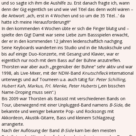
und so sagte ich ihm die Aushilfe zu. Erst danach fragte ich, wann
denn der Gig eigentlich sei und wie viel Titel das denn wohl wären –
die Antwort: ‚ach, erst in 4 Wochen und so um die 35 Titel…‘ da
hatte ich meine Herausforderung!!!“
In den kommenden 4 Wochen übte er sich die Finger blutig und –
spielte den Gig! Damit war seine Liebe zum Bassspielen erwacht,
der er in den kommenden 12 Jahren leidenschaftlich nachging.
Seine Keyboards wanderten ins Studio und in die Musikschule und
bis auf einige Duo-Konzerte, mit Gesang und Klavier, war er
eigentlich nur noch mit dem Bass auf der Bühne anzutreffen.
Thorsten war aber auch „gegenüber der Bühne“ sehr aktiv und war
1998, als Live-Mixer, mit der NDW-Band
Knutschfleck
international
unterwegs und auf Tourneen u.a. auch tätig für:
Peter Schilling
,
Hubert Kah
,
Markus
,
Frl. Menke
,
Peter Huberts
(„ein bisschen
Name-Droping muss sein“.)
Bis 2009 war Thorsten als Bassist mit verschiedenen Bands on
Tour, überwiegend mit einer Unplugged-Band namens
B-Side
, die
bekannte und weniger bekannte Pop- und Rocksongs mit
Akkordeon, Akustik-Gitarre, Bass und kleinem Schlagzeug
arrangierte.
Nach der Auflösung der Band
B-Side
kam bei den meisten