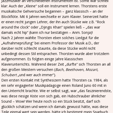
Jazzmusiker an verschiedenen Instrumenten ist. Somit war schnell
klar: Auch der „Kleine“ soll ein Instrument lernen. Thorstens erste
musikalische Gehversuche begannen – ganz klassisch – an der
Blockflöte. Mit 6 Jahren wechselte er zum Klavier. Seinerzeit hatte
er einen recht jungen Lehrer, der ihn auch Stücke wie z.B. “Rock
around the clock“ oder „Djingis Khan“ spielen ließ – „das war
damals echt hip“ (kann ich nur bestätigen – Anm. Sonja)!
Nach 2 Jahren wählte Thorsten eben solches Liedgut für die
„Aufnahmeprüfung“ bei einem Professor der Musik a.D., der
darüber nicht schlecht staunte, da diese Stücke wohl nicht
unbedingt dessen Stil entsprachen. Thorsten wurde aber trotzdem
aufgenommen. Es folgten einige Jahre klassischen
Klavierunterrichts. Während dieser Zeit „durfte“ sich Thorsten an all
den großen Meistern versuchen (
Bach
,
Beethoven
,
Mozart
,
Schubert
„und wer auch immer“).
Den ersten Kontakt mit Synthesizern hatte Thorsten ca. 1984, als
ein sehr engagierter Musikpädagoge einen Roland Juno 60 mit in
den Unterricht brachte. Wie er selbst sagt, war „das faszinierendste,
was diese riesige Kiste von sich gab, ein Hubschrauber ähnlicher
Sound – Wow! Wer heute noch so ein Stück besitzt, darf sich
glücklich schätzen und wenn ich damals gewusst hätte, was diese
Teile einmal wert sein werden, hätte ich bestimmt mein Sparbuch