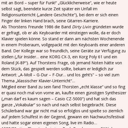
mit an Bord – super für Funk!“ „Glücklicherweise“, wie er heute
selbst sagt, beendete kurze Zeit später ein Unfall im
Religionsunterricht („andere Geschichte“), bei dem er sich einen
Finger der linken Hand brach, seine Gitarren-Karriere.
Als Thorstens Freunde 1986 die Band
Dirty Livin
gründeten wurde
er gefragt, ob er als Keyboarder mit einsteigen wolle, da er doch
Klavier spielen könne. So stand er dann am nächsten Wochenende
in einem Proberaum, vollgepackt mit den Keyboards einer anderen
Band. Der Kollege war so freundlich, seine Geräte zur Verfügung zu
stellen („für Insider… eine KORG CX-3, ein Korg Poly 61 und ein
Roland JX-8P“). Auf Thorstens Frage, ob jemand Noten hätte von
dem Stück, das gespielt werden sollte, bekam er lediglich zur
Antwort: „A-Moll – G-Dur – F-Dur… und los geht’s“ – so viel zum
Thema „klassischer Klavier-Unterricht“…
Mitglied einer Band zu sein fand Thorsten „echt klasse“ und so fing
er quasi noch mal von vorne an, kaufte einen günstigen Synthesizer
(„man darf es kaum sagen – Casio CZ-5000“) und hat sich das
ganze „Vokabular“ so nach und nach selbst beigebracht. Diese
Schülerband war gar nicht mal so erfolglos und spielte so ziemlich
auf jedem Schulfest in der Gegend, gewann ein Nachwuchsfestival
und hatte sogar einen eigenen Song, live im Radio…