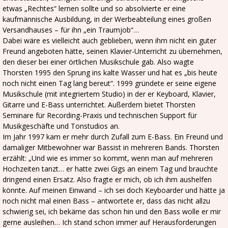
etwas „Rechtes“ lernen sollte und so absolvierte er eine
kaufmännische Ausbildung, in der Werbeabteilung eines großen
Versandhauses – für ihn „ein Traumjob“…
Dabei wäre es vielleicht auch geblieben, wenn ihm nicht ein guter
Freund angeboten hätte, seinen Klavier-Unterricht zu übernehmen,
den dieser bei einer örtlichen Musikschule gab. Also wagte
Thorsten 1995 den Sprung ins kalte Wasser und hat es „bis heute
noch nicht einen Tag lang bereut“. 1999 gründete er seine eigene
Musikschule (mit integriertem Studio) in der er Keyboard, Klavier,
Gitarre und E-Bass unterrichtet. Außerdem bietet Thorsten
Seminare für Recording-Praxis und technischen Support für
Musikgeschäfte und Tonstudios an.
Im Jahr 1997 kam er mehr durch Zufall zum E-Bass. Ein Freund und
damaliger Mitbewohner war Bassist in mehreren Bands. Thorsten
erzählt: „Und wie es immer so kommt, wenn man auf mehreren
Hochzeiten tanzt… er hatte zwei Gigs an einem Tag und brauchte
dringend einen Ersatz. Also fragte er mich, ob ich ihm aushelfen
könnte. Auf meinen Einwand – ich sei doch Keyboarder und hätte ja
noch nicht mal einen Bass – antwortete er, dass das nicht allzu
schwierig sei, ich bekäme das schon hin und den Bass wolle er mir
gerne ausleihen… Ich stand schon immer auf Herausforderungen