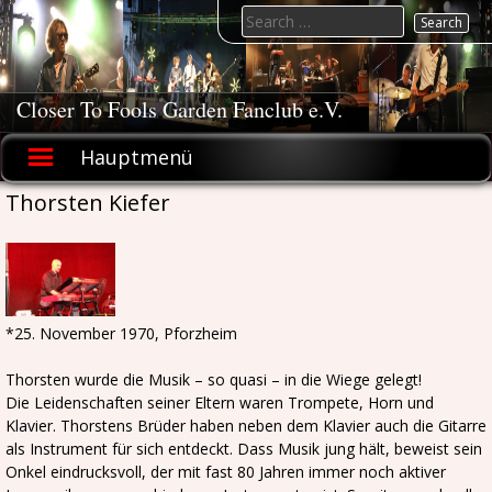
Skip
Search
to
for:
content
Closer To Fools Garden Fanclub e.V.
Hauptmenü
Thorsten Kiefer
*25. November 1970, Pforzheim
Thorsten wurde die Musik – so quasi – in die Wiege gelegt!
Die Leidenschaften seiner Eltern waren Trompete, Horn und
Klavier. Thorstens Brüder haben neben dem Klavier auch die Gitarre
als Instrument für sich entdeckt. Dass Musik jung hält, beweist sein
Onkel eindrucksvoll, der mit fast 80 Jahren immer noch aktiver