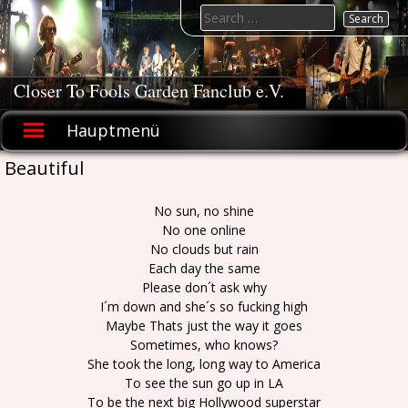
Skip
Search
to
for:
content
Closer To Fools Garden Fanclub e.V.
Hauptmenü
Beautiful
No sun, no shine
No one online
No clouds but rain
Each day the same
Please don´t ask why
I´m down and she´s so fucking high
Maybe Thats just the way it goes
Sometimes, who knows?
She took the long, long way to America
To see the sun go up in LA
To be the next big Hollywood superstar