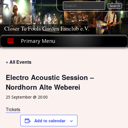
Skip
Search
to
for:
content
Closer To Fools Garden Fanclub e.V.
Primary Menu
« All Events
Electro Acoustic Session –
Nordhorn Alte Weberei
25 September @ 20:00
Tickets
Add to calendar