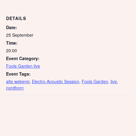
DETAILS
Date:
25 September
Time:
20:00
Event Category:
Fools Garden live
Event Tags:
alte weberei
,
Electro-Acoustic Session
,
Fools Garden
,
live
,
nordhorn