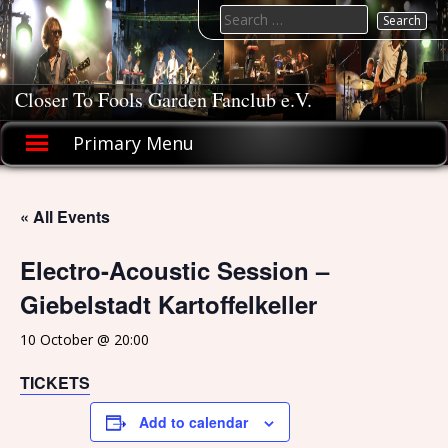
Skip
Search
to
for:
content
Closer To Fools Garden Fanclub e.V.
Primary Menu
« All Events
Electro-Acoustic Session –
Giebelstadt Kartoffelkeller
10 October @ 20:00
TICKETS
Add to calendar